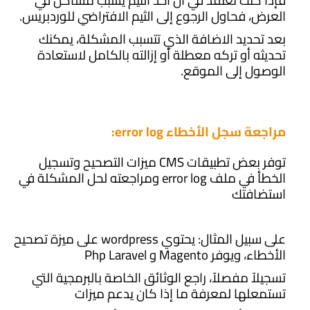
فإذا كنت تعتقد في أن أحد الثيم يسبب مشاكل في
العرض، فحاول الرجوع إلى الثيم الافتراضي للوردبريس.
بعد تحديد الاضافة الذي تتسبب المشكلة، يمكنك
تحديثه أو تركه معطلة أو إزالته بالكامل لاستعادة
الوصول إلى الموقع.
مراجعة سجل الأخطاء error log:
توفر بعض تطبيقات CMS ميزات التصحيح وتسجيل
الخطأ في ملف error log ومراجعته لحل المشكلة في
استضافتك
على سبيل المثال: يحتوي wordpress على ميزة تصحيح
الأخطاء، ويوفر
Magento
و
Php Laravel
تسجيلاً مفصلاً، راجع الوثائق الخاصة بالبرمجية التي
تستمعلها لمعرفة ما إذا كان يدعم ميزات