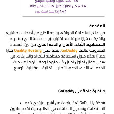
هـ. المرونة وقابلية التوسع
4. من تختار؟ تحليل مناسب لكل حالة
إذا كنت تبحث عن:
المقدمة
في عالم استضافة المواقع، يواجه الكثير من أصحاب المشاريع
والشركات قرارًا مهمًا عند اختيار مزود الخدمة الذي يمنحهم
الاعتمادية، الأداء، الأمان، والدعم الفني
. من بين الأسماء
المعروفة عالميًا
GoDaddy
، بينما تمثل
Quality Hosting
خيارًا
مميزًا يقدّم حلول استضافة متكاملة للأفراد والشركات. في
هذا المقال نحاول تحليل كل منهما ومقارنتهما من حيث
الخدمات، الأداء، الدعم، الأمان، التكاليف، وقابلية التوسع.
1. نظرة عامة على GoDaddy
شركة GoDaddy تُعدّ واحدة من أشهر مزوّدي خدمات
الاستضافة وتسجيل النطاقات في العالم، حيث تخدم ملايين