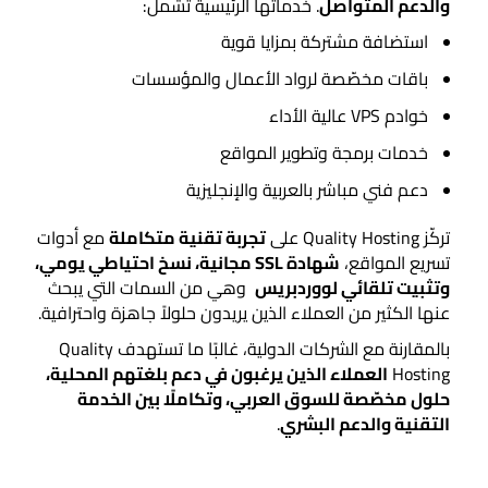
والدعم المتواصل
. خدماتها الرئيسية تشمل:
استضافة مشتركة بمزايا قوية
باقات مخصّصة لرواد الأعمال والمؤسسات
خوادم VPS عالية الأداء
خدمات برمجة وتطوير المواقع
دعم فني مباشر بالعربية والإنجليزية
تركّز Quality Hosting على
تجربة تقنية متكاملة
مع أدوات
تسريع المواقع،
شهادة SSL مجانية، نسخ احتياطي يومي،
وتثبيت تلقائي لووردبريس
وهي من السمات التي يبحث
عنها الكثير من العملاء الذين يريدون حلولاً جاهزة واحترافية.
بالمقارنة مع الشركات الدولية، غالبًا ما تستهدف Quality
Hosting
العملاء الذين يرغبون في دعم بلغتهم المحلية،
حلول مخصّصة للسوق العربي، وتكاملًا بين الخدمة
التقنية والدعم البشري
.