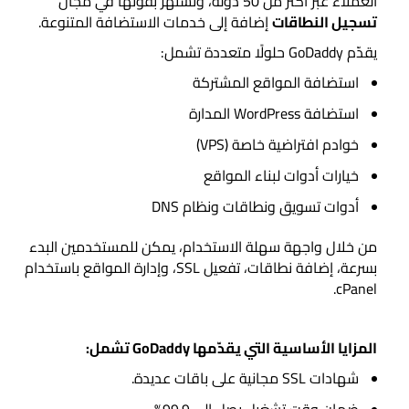
العملاء عبر أكثر من 50 دولة، وتشتهر بقوتها في مجال
تسجيل النطاقات
إضافة إلى خدمات الاستضافة المتنوعة.
يقدّم GoDaddy حلولًا متعددة تشمل:
استضافة المواقع المشتركة
استضافة WordPress المدارة
خوادم افتراضية خاصة (VPS)
خيارات أدوات لبناء المواقع
أدوات تسويق ونطاقات ونظام DNS ‏‌‌
من خلال واجهة سهلة الاستخدام، يمكن للمستخدمين البدء
بسرعة، إضافة نطاقات، تفعيل SSL، وإدارة المواقع باستخدام
cPanel.
المزايا الأساسية التي يقدّمها GoDaddy تشمل:
شهادات SSL مجانية على باقات عديدة.
ضمان وقت تشغيل يصل إلى 99.9%.